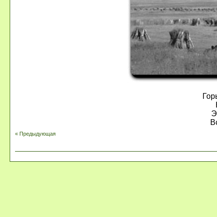
Гор
Э
В
« Предыдующая