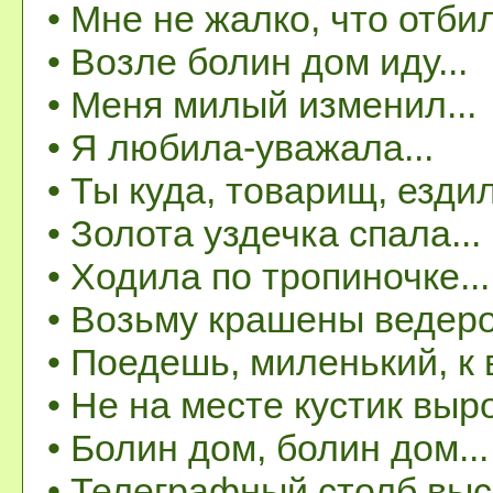
• Мне не жалко, что отбил
• Возле болин дом иду...
• Меня милый изменил...
• Я любила-уважала...
• Ты куда, товарищ, ездил
• Золота уздечка спала...
• Ходила по тропиночке...
• Возьму крашены ведероч
• Поедешь, миленький, к в
• Не на месте кустик выро
• Болин дом, болин дом...
• Телеграфный столб выс