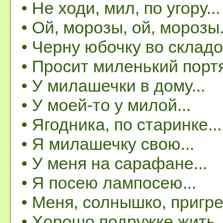
• Не ходи, мил, по угору...
• Ой, морозы, ой, морозы.
• Черну юбочку во складоч
• Просит миленький портя
• У милашечки в дому...
• У моей-то у милой...
• Ягодника, по старинке...
• Я милашечку свою...
• У меня на сарафане...
• Я посею лампосею...
• Меня, солнышко, пригрей
• Хорошо подружке жить..