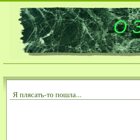
О 
Я плясать-то пошла...